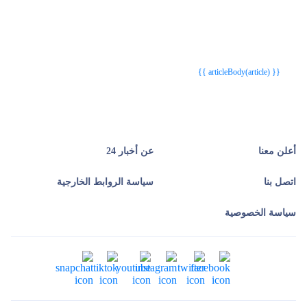
{{webStatusTitle(article)}}
{{webStatusTitle(article)}}
{{ article.article_title }}
{{ article.article_title }}
{{ articleBody(article) }}
أعلن معنا
عن أخبار 24
اتصل بنا
سياسة الروابط الخارجية
سياسة الخصوصية