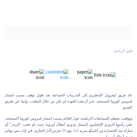
العين الرياضية
عاد فريق ليفربول الإنجليزي إلى التدريبات الجماعية بعد طول توقف بسبب انتشار
فيروس كورونا المستجد، غير أن هذه العودة لم تكن من خلال الملعب، وإنما عن طريق
الفيديو.
وتوقفت معظم المسابقات الرياضية حول العالم بسبب انتشار فيروس كورونا المستجد،
على رأسها الدوري الإنجليزي الممتاز ودوري أبطال أوروبا، حيث لم يلعب "الريدز" أي
مباراة منذ الخسارة من أتلتيكو مدريد 2-3، يوم 11 مارس/آذار الجاري، في إياب ثمن نهائي
دوري أبطال أوروبا.