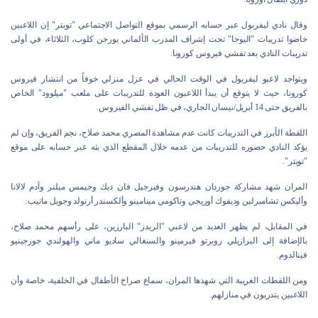
وقال نادي ليفربول عبر حسابه الرسمي بموقع التواصل الاجتماعي "تويتر" إن اللاعبين
خاضوا تدريبات "اليوجا" تحت إشراف المدرب الألماني يورجن كلوب، الثلاثاء، في أولى
تدريبات النادي بعد تفشي فيروس كورونا.
ويتواجد لاعبو ليفربول في الوقت الحالي في عزل منزلي خوفاً من انتشار فيروس
كورونا، حيث لا يتوقع أن يبدأ اللاعبون العودة للتدريبات على ملعب "ميلوود" الخاص
بالفريق حتى 14 أبريل/نيسان الجاري، في ظل تفشي الفيروس.
اللقطة الأبرز في التدريبات كانت عدم مشاهدة المصري محمد صلاح، نجم الفريق، وإن لم
يؤكد النادي حضوره للتدريبات من عدمه خلال المقطع الذي بثه عبر حسابه على موقع
"تويتر".
المران شهد مشاركة جوردان هندرسون وفيرجيل فان ديك وجيمس ميلنر وآدم لالانا
وأليكس تشامبرلين وديفوك أوريجي وتاكومي مينامينو وألكسندر أرنولد وجويل ماتيب.
في المقابل، لم يظهر العديد من لاعبي "الريدز" البارزين، على رأسهم محمد صلاح،
بالإضافة إلى البرازيلي روبرتو فيرمينو والسنغالي ساديو ماني والهولندي جورجينيو
فينالدوم.
ومن اللقطات الغريبة التي شهدها المران، سماع صراخ الأطفال في الخلفية، خاصة وأن
اللاعبين يتدربون في منازلهم.