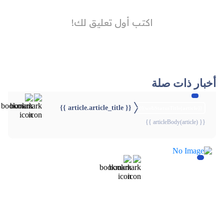
أخبار ذات صلة
{{ article.article_title }}
{{webStatusTitle(article)}}
{{ articleBody(article) }}