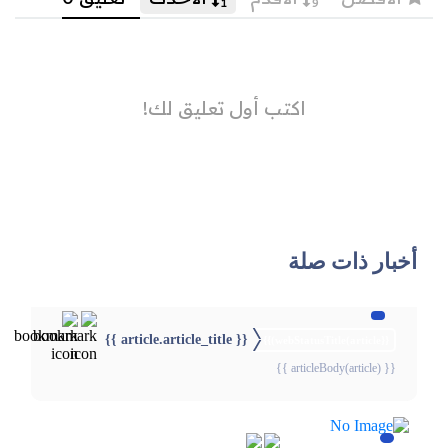
أخبار ذات صلة
{{ article.article_title }}
{{webStatusTitle(article)}}
{{ articleBody(article) }}