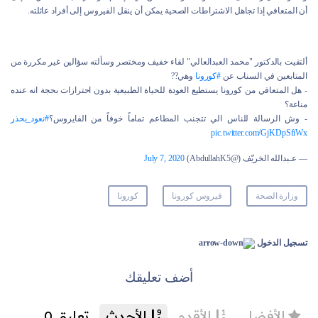
أن المتعافي إذا تجاهل الاشتراطات الصحية يمكن أن ينقل الفيروس إلى أفراد عائلته.
ألتقيت بالدكتور "محمد العبدالعالي" لقاء خفيف ومختصر وسألته سؤالين غير مكررة من
المتابعين في السناب عن
#كورونا
وهي??
- هل المتعافي من كورونا يستطيع العودة للحياة الطبيعية بدون احترازات بحجة انه عنده
مناعة؟
- وش الرسالة للناس الي تتجنب المطاعم تماماً خوفاً من الفايروس؟
#نعود_بحذر
pic.twitter.com/GjKDpSfiWx
— عـبدالله الخريّف (@AbdullahK5)
July 7, 2020
وزارة الصحة
فيروس كورونا
كورونا
تسجيل الدخول
أضف تعليقك