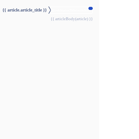
{{ article.article_title }}
{{webStatusTitle(article)}}
{{ articleBody(article) }}