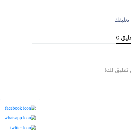
عليقك