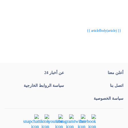
{{webStatusTitle(article)}}
{{webStatusTitle(article)}}
{{ article.article_title }}
{{ article.article_title }}
{{ articleBody(article) }}
أعلن معنا
عن أخبار 24
اتصل بنا
سياسة الروابط الخارجية
سياسة الخصوصية