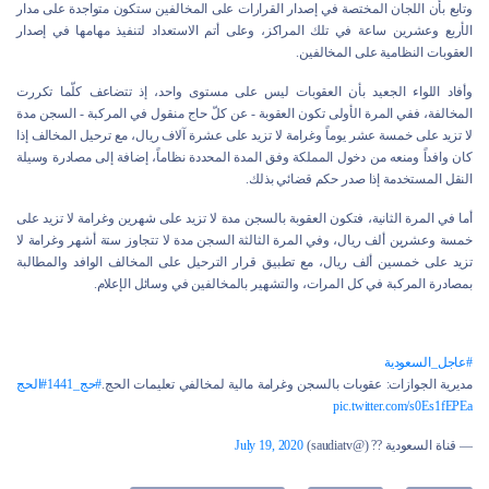
وتابع بأن اللجان المختصة في إصدار القرارات على المخالفين ستكون متواجدة على مدار
الأربع وعشرين ساعة في تلك المراكز، وعلى أتم الاستعداد لتنفيذ مهامها في إصدار
العقوبات النظامية على المخالفين.
وأفاد اللواء الجعيد بأن العقوبات ليس على مستوى واحد، إذ تتضاعف كلّما تكررت
المخالفة، ففي المرة الأولى تكون العقوبة - عن كلّ حاج منقول في المركبة - السجن مدة
لا تزيد على خمسة عشر يوماً وغرامة لا تزيد على عشرة آلاف ريال، مع ترحيل المخالف إذا
كان وافداً ومنعه من دخول المملكة وفق المدة المحددة نظاماً، إضافة إلى مصادرة وسيلة
النقل المستخدمة إذا صدر حكم قضائي بذلك.
أما في المرة الثانية، فتكون العقوبة بالسجن مدة لا تزيد على شهرين وغرامة لا تزيد على
خمسة وعشرين ألف ريال، وفي المرة الثالثة السجن مدة لا تتجاوز ستة أشهر وغرامة لا
تزيد على خمسين ألف ريال، مع تطبيق قرار الترحيل على المخالف الوافد والمطالبة
بمصادرة المركبة في كل المرات، والتشهير بالمخالفين في وسائل الإعلام.
#عاجل_السعودية
مديرية الجوازات: عقوبات بالسجن وغرامة مالية لمخالفي تعليمات الحج.
#حج_1441
#الحج
pic.twitter.com/s0Es1fEPEa
— قناة السعودية ?? (@saudiatv)
July 19, 2020