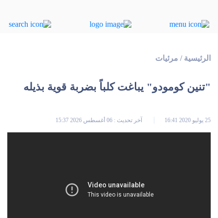
الرئيسية
/
مرئيات
"تنين كومودو" يباغت كلباً بضربة قوية بذيله
25 يوليو 2020 16:41
آخر تحديث : 06 أغسطس 2026 15:37