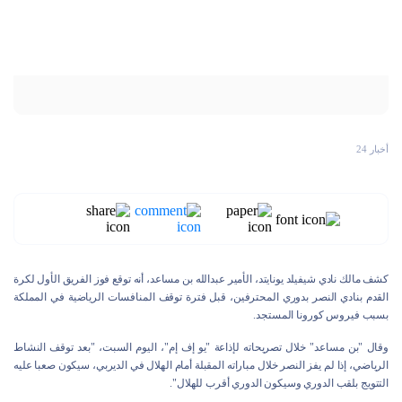
أخبار 24
كشف مالك نادي شيفيلد يونايتد، الأمير عبدالله بن مساعد، أنه توقع فوز الفريق الأول لكرة
القدم بنادي النصر بدوري المحترفين، قبل فترة توقف المنافسات الرياضية في المملكة
بسبب فيروس كورونا المستجد.
وقال "بن مساعد" خلال تصريحاته لإذاعة "يو إف إم"، اليوم السبت، "بعد توقف النشاط
الرياضي، إذا لم يفز النصر خلال مباراته المقبلة أمام الهلال في الديربي، سيكون صعبا عليه
التتويج بلقب الدوري وسيكون الدوري أقرب للهلال".