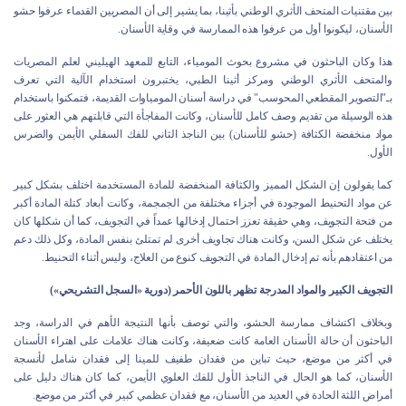
بين مقتنيات المتحف الأثري الوطني بأثينا، بما يشير إلى أن المصريين القدماء عرفوا حشو
الأسنان، ليكونوا أول من عرفوا هذه الممارسة في وقاية الأسنان.
هذا وكان الباحثون في مشروع بحوث المومياء، التابع للمعهد الهيليني لعلم المصريات
والمتحف الأثري الوطني ومركز أثينا الطبي، يختبرون استخدام الآلية التي تعرف
بـ"التصوير المقطعي المحوسب" في دراسة أسنان المومياوات القديمة، فتمكنوا باستخدام
هذه الوسيلة من تقديم وصف كامل للأسنان، وكانت المفاجأة التي قابلتهم هي العثور على
مواد منخفضة الكثافة (حشو للأسنان) بين الناجذ الثاني للفك السفلي الأيمن والضرس
الأول.
كما يقولون إن الشكل المميز والكثافة المنخفضة للمادة المستخدمة اختلف بشكل كبير
عن مواد التحنيط الموجودة في أجزاء مختلفة من الجمجمة، وكانت أبعاد كتلة المادة أكبر
من فتحة التجويف، وهي حقيقة تعزز احتمال إدخالها عمداً في التجويف، كما أن شكلها كان
يختلف عن شكل السن، وكانت هناك تجاويف أخرى لم تمتلئ بنفس المادة، وكل ذلك دعم
من اعتقادهم بأنه تم إدخال المادة في التجويف كنوع من العلاج، وليس أثناء التحنيط.
التجويف الكبير والمواد المدرجة تظهر باللون الأحمر (دورية «السجل التشريحي»)
وبخلاف اكتشاف ممارسة الحشو، والتي توصف بأنها النتيجة الأهم في الدراسة، وجد
الباحثون أن حالة الأسنان العامة كانت ضعيفة، وكانت هناك علامات على اهتراء الأسنان
في أكثر من موضع، حيث تباين من فقدان طفيف للمينا إلى فقدان شامل لأنسجة
الأسنان، كما هو الحال في الناجذ الأول للفك العلوي الأيمن، كما كان هناك دليل على
أمراض اللثة الحادة في العديد من الأسنان، مع فقدان عظمي كبير في أكثر من موضع.