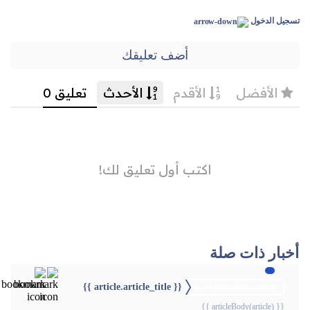
تسجيل الدخول
أضف تعليقك
أخبار ذات صلة
{{ article.article_title }}
{{webStatusTitle(article)}}
{{ articleBody(article) }}