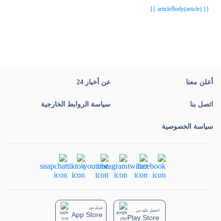
{{ article.article_title }}
{{ article.article_title }}
{{ articleBody(article) }}
أعلن معنا
عن أخبار 24
اتصل بنا
سياسة الروابط الخارجية
سياسة الخصوصية
تنزيل من
احصل عليه من
App Store
Play Store