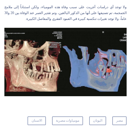
ولا توجد أي دراسات أجريت على سبب وفاة هذه المومياء، ولكن استناداً إلى ملامح
الجمجمة، تم تصنيفها على أنها من الذكور البالغين، وتم تقدير العمر عند الوفاة بين 20 و30
عاماً، ولا توجد تغيرات تنكسية كبيرة في العمود الفقري والمفاصل الكبيرة.
مصر
اليونان
مومياوات مصرية
الاسنان