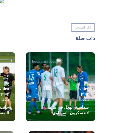
ايكر كاسياس
ذات صلة
سداسية الهلال في مرمى
جانب 
لاندسكرون النمساوي
النمسا