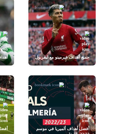
جميع أهداف فيرمينو مع ليفربول
أهداف
أفضل أهداف ألميريا في موسم
أفضل 