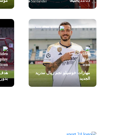
22/23 بالليغا
موسم 23
مهارات خوسيلو نجم ريال مدريد
هدف 
الجديد
بدور