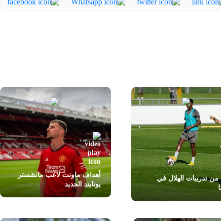
أهداف ماونت لاعب مانشستر
من تدريبات الهلال في
يونايتد الجديد