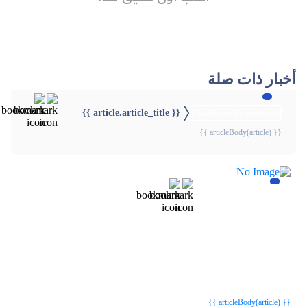
أخبار ذات صلة
{{ article.article_title }}
{{webStatusTitle(article)}}
{{ articleBody(article) }}
{{webStatusTitle(article)}}
{{webStatusTitle(article)}}
{{ article.article_title }}
{{ article.article_title }}
{{ articleBody(article) }}