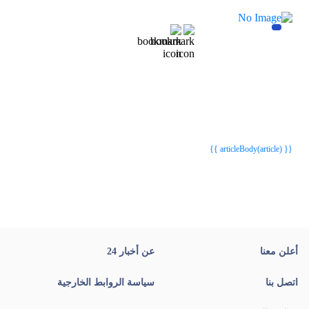
{{webStatusTitle(article)}}
{{webStatusTitle(article)}}
{{ article.article_title }}
{{ article.article_title }}
{{ articleBody(article) }}
أعلن معنا
عن أخبار 24
اتصل بنا
سياسة الروابط الخارجية