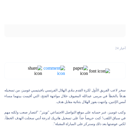
أخبار 24
سخر لاعب الفريق الأول لكرة القدم بنادي الهلال الفرنسي بافيتيمبي غوميز، من تسجيله
هدفاً بالخطأ في مرمى عبدالله المعيوف خلال مواجهة الفتح، التي أقيمت بينهما مساء
أمس الإثنين، وانتهت بفوز الهلال بثنائية مقابل هدف.
وكتب غوميز، عبر حسابه على موقع التواصل الاجتماعي "تويتر": "انتصار صعب ولكنه مهم
في سباق اللقب! كنت حريصاً جداً على تسجيل هاتريك لدرجة أنني سجلت الهدف الخطأ،
لكني عوضتها بعد ذلك وسنركز على المباراة المقبلة".