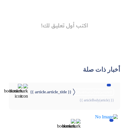
أخبار ذات صلة
{{ article.article_title }}
{{webStatusTitle(article)}}
{{ articleBody(article) }}