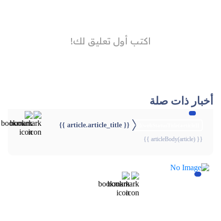
أخبار ذات صلة
{{ article.article_title }}
{{webStatusTitle(article)}}
{{ articleBody(article) }}