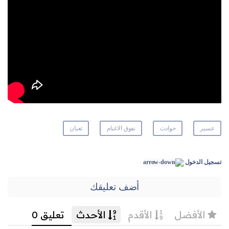
عسير
حوادث
نفوق الاغنام
ثعبان
تسجيل الدخول
أضف تعليقك