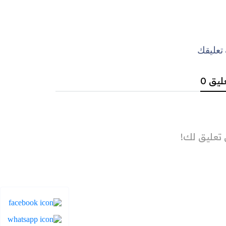
عليقك