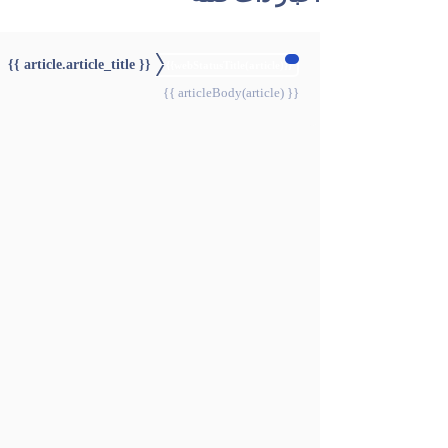
{{ article.article_title }}
{{webStatusTitle(article)}}
{{ articleBody(article) }}