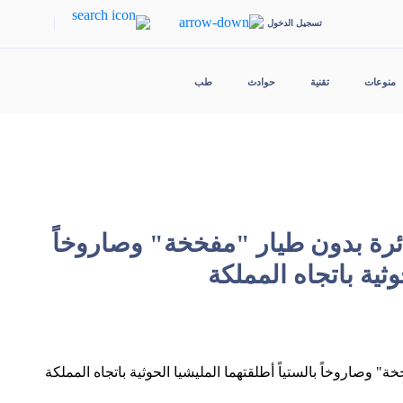
|
تسجيل الدخول
منوعات
تقنية
حوادث
طب
رة بدون طيار "مفخخة" وصاروخاً
وثية باتجاه المملكة