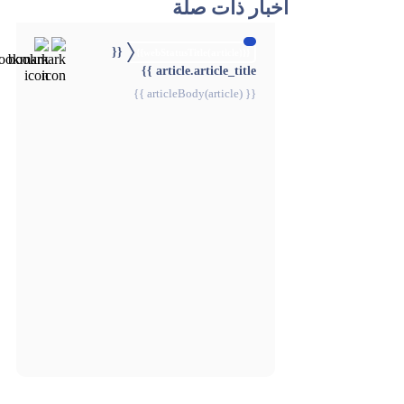
أخبار ذات صلة
{{
{{webStatusTitle(article)}}
article.article_title }}
{{ articleBody(article) }}