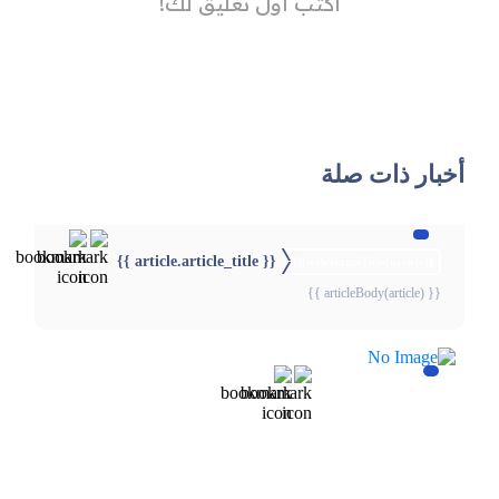
أخبار ذات صلة
{{ article.article_title }}
{{webStatusTitle(article)}}
{{ articleBody(article) }}