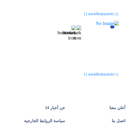
{{webStatusTitle(article)}}
{{webStatusTitle(article)}}
{{ article.article_title }}
{{ article.article_title }}
{{ articleBody(article) }}
{{webStatusTitle(article)}}
{{webStatusTitle(article)}}
{{ article.article_title }}
{{ article.article_title }}
{{ articleBody(article) }}
أعلن معنا
عن أخبار 24
اتصل بنا
سياسة الروابط الخارجية