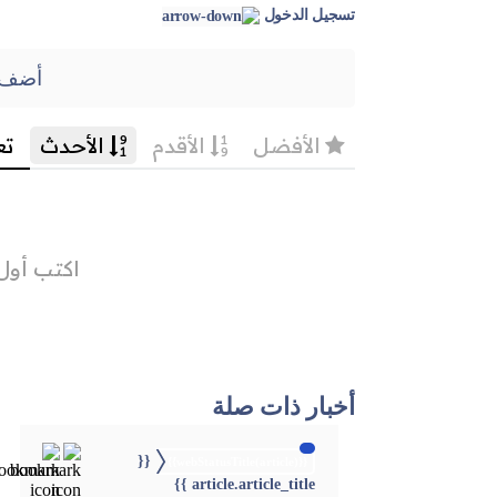
تسجيل الدخول
أضف 
أخبار ذات صلة
{{
{{webStatusTitle(article)}}
article.article_title }}