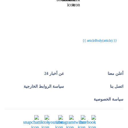
{{webStatusTitle(article)}}
{{webStatusTitle(article)}}
{{ article.article_title }}
{{ article.article_title }}
{{ articleBody(article) }}
أعلن معنا
عن أخبار 24
اتصل بنا
سياسة الروابط الخارجية
سياسة الخصوصية