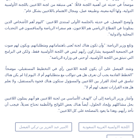
موضحاً في حديثه عن أهمية اللجنة قائلًا: "هي منبثقة من لجنة اللاعبين باللجنة الأولمبية
الدولية، ولها آلية معينة، وطبيعة عمل، ومجال الاهتمام باللاعبين بشكل عام".
وأوضح الفيصل، في حديثه بالجلسة الأولى لمنتدى اللاعبين: "اليوم أهم الأشخاص الذين
يمثلوننا في القطاع الرياضي هم اللاعبون، هم سفراء الرياضة والمنافسون في التحديات
المحلية والدولية".
وتابع وزير الرياضة: "وأن تكون هناك لجنة تُعنى باهتماماتهم ومتطلباتهم، ويكون لهم صوت
في الجمعية العمومية يشاركون رأيهم ليس في اللجنة الأولمبية فقط، ولكن في البرامج
التي تنبثق من اللجنة الأولمبية، أو حتى في وزارة الرياضة".
وشدد الفيصل على أن يكون للجنة اللاعبين رأي في التخطيط المستقبلي، موضحاً:
"الخطط القادمة يجب أن نعرف هل هي تتواكب مع متطلباتهم أم لا، اليوم إذا لم يكن هناك
تناسق في اتخاذ القرار بين اللاعبين والمسؤول ستكون هناك فجوة بالمستقبل، ولا نعلم
هل هذه القرارات تضيف لهم أم لا".
وأشار وزير الرياضة إلى أن "الهدف الأساسي من لجنة اللاعبين هو أنهم يمثلون اللاعبين
بحل مشاكلهم وإيجاد الحلول، أيضاً هناك بعض اللوائح والأنظمة تحتاج تعديلاً، فيجب أن
نأخذ رأيهم، وهذا ما يعود بالمصلحة على كل اللاعبين".
اللجنة الاولمبية العربية السعودية
الامير عبد العزيز بن تركي الفيصل