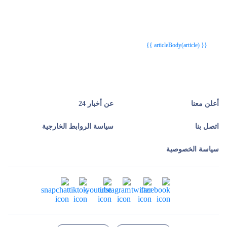
{{webStatusTitle(article)}}
{{webStatusTitle(article)}}
{{ article.article_title }}
{{ article.article_title }}
{{ articleBody(article) }}
أعلن معنا
عن أخبار 24
اتصل بنا
سياسة الروابط الخارجية
سياسة الخصوصية