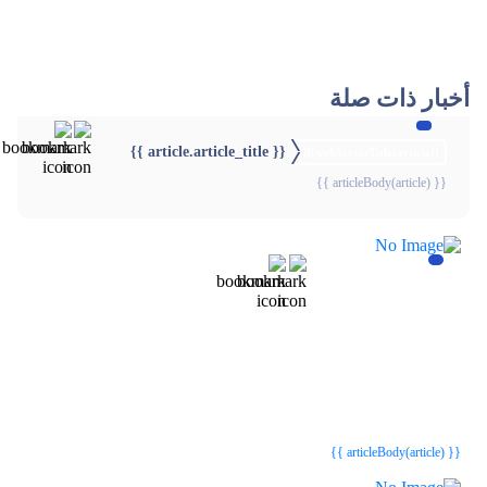
أخبار ذات صلة
{{ article.article_title }}
{{webStatusTitle(article)}}
{{ articleBody(article) }}
{{webStatusTitle(article)}}
{{webStatusTitle(article)}}
{{ article.article_title }}
{{ article.article_title }}
{{ articleBody(article) }}