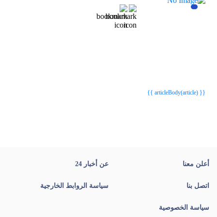
{{webStatusTitle(article)}}
{{webStatusTitle(article)}}
{{ article.article_title }}
{{ article.article_title }}
{{ articleBody(article) }}
أعلن معنا
عن أخبار 24
اتصل بنا
سياسة الروابط الخارجية
سياسة الخصوصية