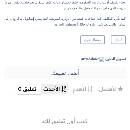
وجاء تكليف أديب برئاسة الحكومة، خلفا لحسان دياب الذي استقال بعد حادِث انفجار مرفأ
بيروت الذي خلف نحو 200 قتيل و6 آلاف جريح.
كما يأتي التكليف قبل ساعات فقط من الزيارة المرتقبة للفرنسي إيمانويل ماكرون، إلى
لبنان، والتي تعد ثاني زيارة له خلال أغسطس الجاري.
لبنان
ميشال عون
تسجيل الدخول
أضف تعليقك