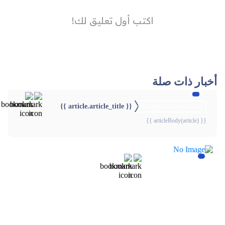
أخبار ذات صلة
{{ article.article_title }}
{{webStatusTitle(article)}}
{{ articleBody(article) }}