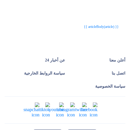
{{webStatusTitle(article)}}
{{webStatusTitle(article)}}
{{ article.article_title }}
{{ article.article_title }}
{{ articleBody(article) }}
أعلن معنا
عن أخبار 24
اتصل بنا
سياسة الروابط الخارجية
سياسة الخصوصية