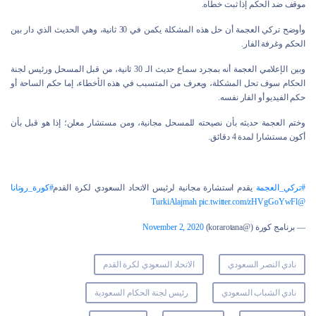
موقف ضد الحكم إذا ثبت خطأه.
وأوضح تركي العجمة أن حل هذه المشكلة يكمن في 30 ثانية، وهي الحديث الذي دار بين
الحكم وغرفة الفار.
وبين الإعلامي العجمة أنه بمجرد سماع حديث الـ 30 ثانية، من قبل المسحل ورئيس لجنة
الحكام سوف تحل المشكلة، ويعرف من المتسبب في هذه الأخطاء، إما حكم الساحة أو
حكم الفيديو أو الفار نفسه.
وختم العجمة حديثه بأن نصيحته للمسحل مجانية، ومن مستشار معلن؛ إذا هو قبل بأن
أكون مستشارا لمدة 4 دقائق.
#تركي_العجمة
يقدم استشارة مجانية لرئيس الاتحاد السعودي لكرة القدم
#كورة_روتانا
pic.twitter.com/zHVgGoYwFl
@TurkiAlajmah
— برنامج كورة (@korarotana)
November 2, 2020
نادي النصر السعودي
الاتحاد السعودي لكرة القدم
نادي الشباب السعودي
رئيس لجنة الحكام السعودية