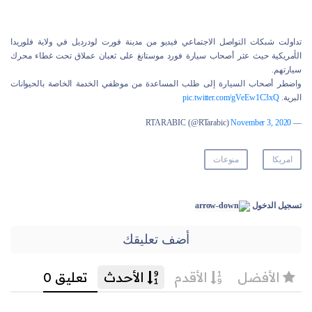
تداولت شبكات التواصل الاجتماعي فيديو من مدينة فورت لودرديل في ولاية فلوريدا
الأمريكية حيث عثر أصحاب سيارة فورد موستانغ على ثعبان عملاق تحت غطاء محرك
سيارتهم.
واضطر أصحاب السيارة إلى طلب المساعدة من موظفي الخدمة الخاصة بالحيوانات
البرية.
pic.twitter.com/gVeEw1C3xQ
November 3, 2020
— RTARABIC (@RTarabic)
امريكا
منوعات
تسجيل الدخول
أضف تعليقك