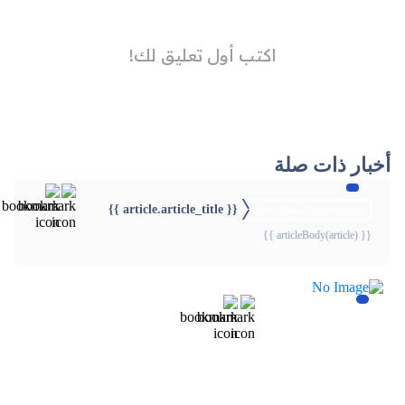
أخبار ذات صلة
{{ article.article_title }}
{{webStatusTitle(article)}}
{{ articleBody(article) }}