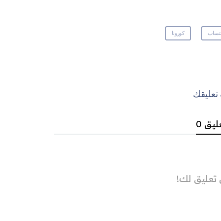
نتساب
كورونا
عليقك