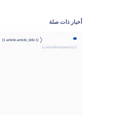
أخبار ذات صلة
{{ article.article_title }}
{{webStatusTitle(article)}}
{{ articleBody(article) }}