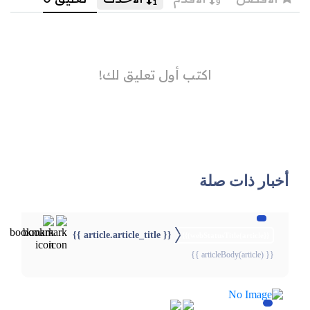
أخبار ذات صلة
{{ article.article_title }}
{{webStatusTitle(article)}}
{{ articleBody(article) }}