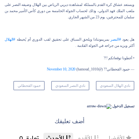
ويستعد عشاق كرة القدم بالمملكة لمشاهدة ديربي الرياض بين الهلال وضيفه النصر على
ملعب الملك فهد الدولي، وذلك لحساب الجولة الخامسة من دوري كأس الأمير محمد بن
سلمان للمحترفين، يوم 23 من الشهر الجاري.
هل يعود
#النصر
بمريمونتادا ويلحق السباق على تحقيق لقب الدوري أم يُحبطه
#الهلال
أكثر ويزيد من جراحه في الجولة القادمة .
• أعطونا توقعاتكم !!?
— حمود القحطاني?? (@hamoud_1010)
November 10, 2020
نادي الهلال السعودي
نادي النصر السعودي
حمود القحطاني
تسجيل الدخول
أضف تعليقك