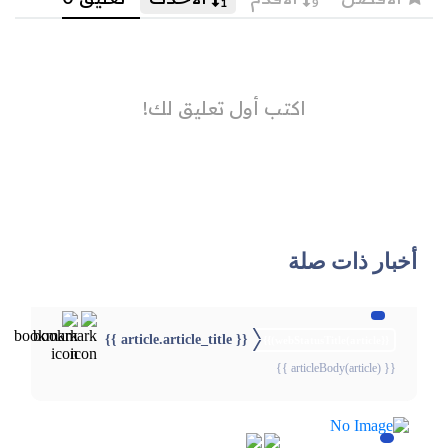
أخبار ذات صلة
{{ article.article_title }}
{{webStatusTitle(article)}}
{{ articleBody(article) }}