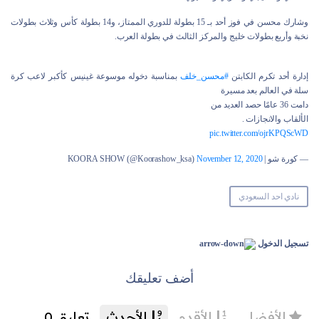
وشارك محسن في فوز أحد بـ 15 بطولة للدوري الممتاز، و14 بطولة كأس وثلاث بطولات
نخبة وأربع بطولات خليج والمركز الثالث في بطولة العرب.
إدارة أحد تكرم الكابتن
#محسن_خلف
بمناسبة دخوله موسوعة غينيس كأكبر لاعب كرة
سلة في العالم بعد مسيرة
دامت 36 عامًا حصد العديد من
الألقاب والانجازات .
pic.twitter.com/ojrKPQScWD
— كورة شو | KOORA SHOW (@Koorashow_ksa)
November 12, 2020
نادي احد السعودي
تسجيل الدخول
أضف تعليقك