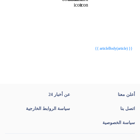
{{webStatusTitle(article)}}
{{webStatusTitle(article)}}
{{ article.article_title }}
{{ article.article_title }}
{{ articleBody(article) }}
أعلن معنا
عن أخبار 24
اتصل بنا
سياسة الروابط الخارجية
سياسة الخصوصية