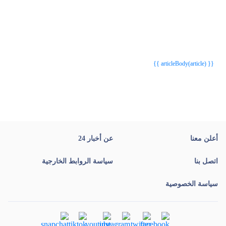
{{webStatusTitle(article)}}
{{webStatusTitle(article)}}
{{ article.article_title }}
{{ article.article_title }}
{{ articleBody(article) }}
أعلن معنا
عن أخبار 24
اتصل بنا
سياسة الروابط الخارجية
سياسة الخصوصية