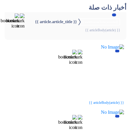
أخبار ذات صلة
{{ article.article_title }}
{{webStatusTitle(article)}}
{{ articleBody(article) }}
{{webStatusTitle(article)}}
{{webStatusTitle(article)}}
{{ article.article_title }}
{{ article.article_title }}
{{ articleBody(article) }}