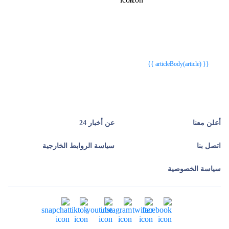
{{webStatusTitle(article)}}
{{webStatusTitle(article)}}
{{ article.article_title }}
{{ article.article_title }}
{{ articleBody(article) }}
أعلن معنا
عن أخبار 24
اتصل بنا
سياسة الروابط الخارجية
سياسة الخصوصية