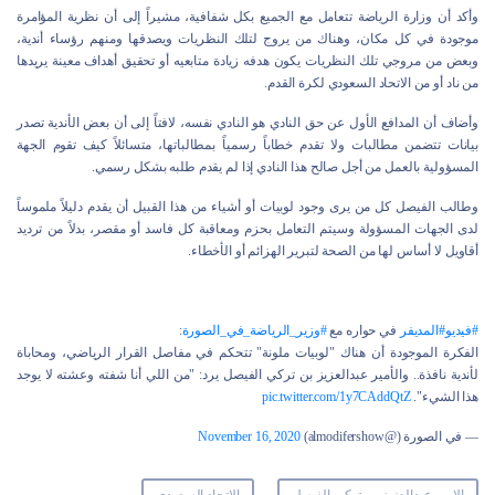
وأكد أن وزارة الرياضة تتعامل مع الجميع بكل شفافية، مشيراً إلى أن نظرية المؤامرة
موجودة في كل مكان، وهناك من يروج لتلك النظريات ويصدقها ومنهم رؤساء أندية،
وبعض من مروجي تلك النظريات يكون هدفه زيادة متابعيه أو تحقيق أهداف معينة يريدها
من ناد أو من الاتحاد السعودي لكرة القدم.
وأضاف أن المدافع الأول عن حق النادي هو النادي نفسه، لافتاً إلى أن بعض الأندية تصدر
بيانات تتضمن مطالبات ولا تقدم خطاباً رسمياً بمطالباتها، متسائلاً كيف تقوم الجهة
المسؤولية بالعمل من أجل صالح هذا النادي إذا لم يقدم طلبه بشكل رسمي.
وطالب الفيصل كل من يرى وجود لوبيات أو أشياء من هذا القبيل أن يقدم دليلاً ملموساً
لدى الجهات المسؤولة وسيتم التعامل بحزم ومعاقبة كل فاسد أو مقصر، بدلاً من ترديد
أقاويل لا أساس لها من الصحة لتبرير الهزائم أو الأخطاء.
#فيديو
#المديفر
في حواره مع
#وزير_الرياضة_في_الصورة
:
الفكرة الموجودة أن هناك "لوبيات ملونة" تتحكم في مفاصل القرار الرياضي، ومحاباة
لأندية نافذة.. والأمير عبدالعزيز بن تركي الفيصل يرد: "من اللي أنا شفته وعشته لا يوجد
هذا الشيء".
pic.twitter.com/1y7CAddQtZ
— في الصورة (@almodifershow)
November 16, 2020
الامير عبدالعزيز بن تركي الفيصل
الاتحاد السعودي