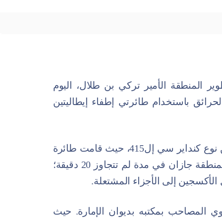
ر المنطقة الأمير تركي بن طلال، اليوم
 الحرائق باستخدام طائرتي إطفاء إيطاليتين
وجاءت الافتراضية باستخدام طائرات من نوع كنداير سي إل415، حيث قامت طائرة
بسحب المياه من سد وادي بيش التابع لمنطقة جازان في مدة لم تتجاوز 20 دقيقة؛
لأكسجين إلى الأجزاء المشتعلة.
وي المصاحب بمكتبه بديوان الإمارة. حيث