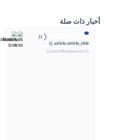
أخبار ذات صلة
{{
{{webStatusTitle(article)}}
article.article_title }}
{{ articleBody(article) }}