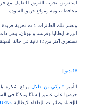
استعرض تجربة الفريق للتعامل مع فرض
محافظة تنومة وموقع حريق السودة.
وتعتبر تلك الطائرات ذات تجربة فريدة
تستغرق أكثر من 12 ثانية في حالة التعبئة المباشرة من المياه المتواجدة في السدود.
#فيديو
||
الأمير
#تركي_بن_طلال
يرفع شكره باسم
حرصها على عسير إنسانًا ومكانًا في الس
للإخماد بطائرات الإطفاء الايطالية.
24UENz