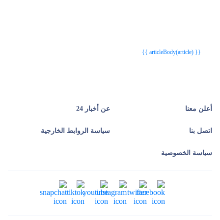
{{webStatusTitle(article)}}
{{webStatusTitle(article)}}
{{ article.article_title }}
{{ article.article_title }}
{{ articleBody(article) }}
أعلن معنا
عن أخبار 24
اتصل بنا
سياسة الروابط الخارجية
سياسة الخصوصية