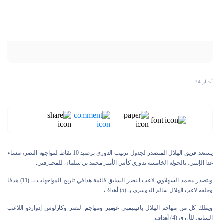
أخبار 24
يستعد فريق الهلال المتصدر لجدول ترتيب الدوري برصيد 10 نقاط لمواجهة النصر، مساء
غدا الإثنين، بالجولة الخامسة بدوري كأس الأمير محمد بن سلمان للمحترفين.
ويتصدر محمد السهلاوي لاعب النصر السابق قائمة هدافي تاريخ المواجهات بـ (11) هدفا
وخلفه لاعب الهلال سالم الدوسري بـ (5) أهداف.
ويملك كل من مهاجم الهلال بافيتيمبي غوميز ومهاجم النصر وكارلوس إدواردو اللاعب
السابق للأزرق (4) أهداف.