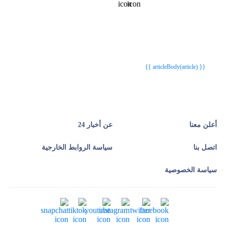
{{webStatusTitle(article)}}
{{webStatusTitle(article)}}
{{ article.article_title }}
{{ article.article_title }}
{{ articleBody(article) }}
أعلن معنا
عن أخبار 24
اتصل بنا
سياسة الروابط الخارجية
سياسة الخصوصية