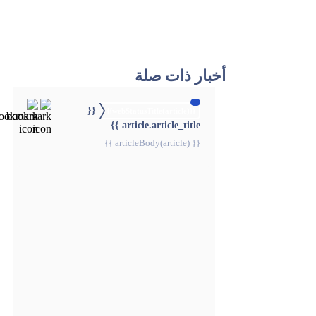
أخبار ذات صلة
{{
{{webStatusTitle(article)}}
article.article_title }}
{{ articleBody(article) }}