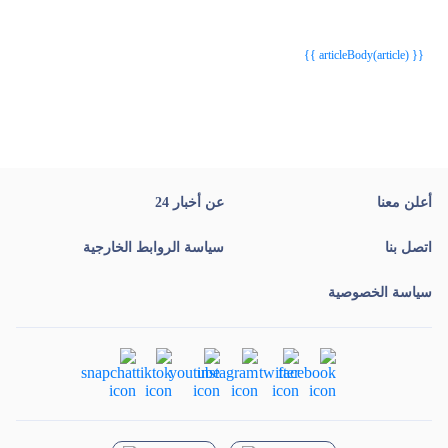
{{webStatusTitle(article)}}
{{webStatusTitle(article)}}
{{ article.article_title }}
{{ article.article_title }}
{{ articleBody(article) }}
أعلن معنا
عن أخبار 24
اتصل بنا
سياسة الروابط الخارجية
سياسة الخصوصية