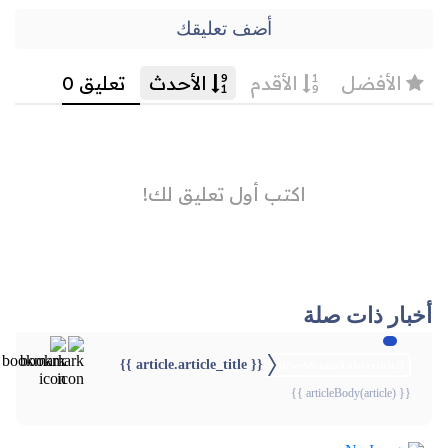
أضف تعليقك
أخبار ذات صلة
{{ article.article_title }}
{{webStatusTitle(article)}}
{{ articleBody(article) }}