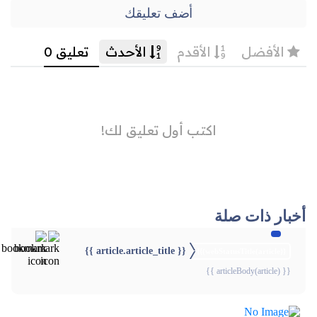
أضف تعليقك
أخبار ذات صلة
{{ article.article_title }}
{{webStatusTitle(article)}}
{{ articleBody(article) }}