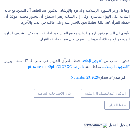
وتفاعل وزير الشؤون الإسلامية والدعوة والإرشاد، الدكتور عبداللطيف آل الشيخ، مع حالة
الشاب على الهواء مباشرة، وقال إن الشاب زهير استطاع أن يتجاوز محنته، مؤكدًا أن
حفظه للقرآن يُعد علمًا عظيمًا يعود بالخير عليه وعلى عائلته في الدنيا والآخرة.
وأهدى آل الشيخ دعوة لزهير لزيارة مجمع الملك فهد لطباعة المصحف الشريف لزيارة
المدينة والإقامة ثلاثة أيام هناك للوقوف على عملية طباعة القرآن.
فيديو | شاب من
#ذوي_الإعاقة
حفظ القرآن الكريم في عمر الـ 17 سنة.. ووزير
#الشؤون_الإسلامية
يتفاعل معه
#الراصد
pic.twitter.com/SpkuQXQRXG
— الراصد (@alraasd)
November 29, 2020
الدكتور عبداللطيف ال الشيخ
ذوي الاحتياجات الخاصة
حفظ القران
تسجيل الدخول