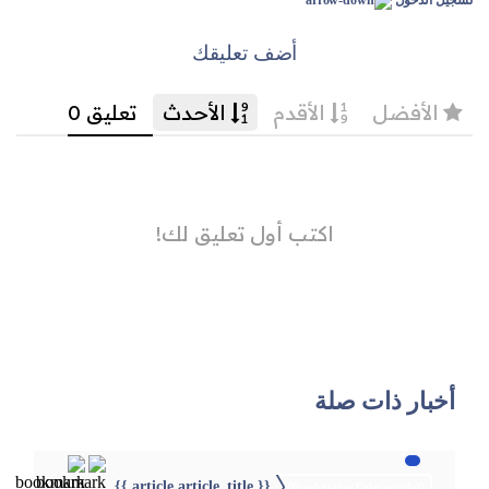
تسجيل الدخول
أضف تعليقك
أخبار ذات صلة
{{ article.article_title }}
{{webStatusTitle(article)}}