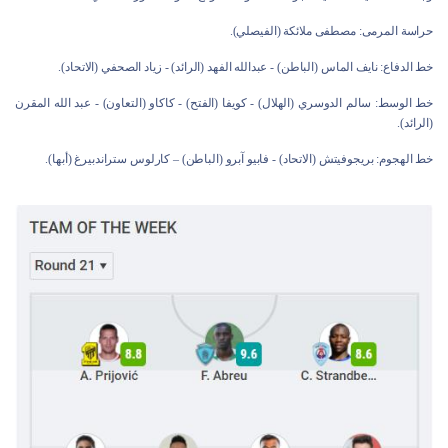
حراسة المرمى: مصطفى ملائكة (الفيصلي).
خط الدفاع: نايف الماس (الباطن) - عبدالله الفهد (الرائد) - زياد الصحفي (الاتحاد).
خط الوسط: سالم الدوسري (الهلال) - كويفا (الفتح) - كاكاو (التعاون) - عبد الله المقرن
(الرائد).
خط الهجوم: بريجوفيتش (الاتحاد) - فابيو آبرو (الباطن) – كارلوس ستراندبيرغ (أبها).