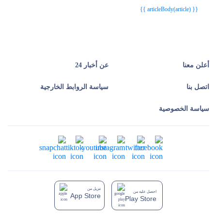
{{ article.article_title }}
{{ article.article_title }}
{{ articleBody(article) }}
أعلن معنا
عن أخبار 24
اتصل بنا
سياسة الروابط الخارجية
سياسة الخصوصية
تنزيل من
احصل عليه من
App Store
Play Store