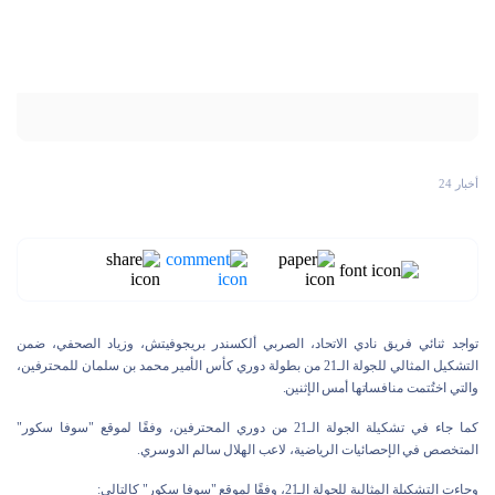
أخبار 24
تواجد ثنائي فريق نادي الاتحاد، الصربي ألكسندر بريجوفيتش، وزياد الصحفي، ضمن
التشكيل المثالي للجولة الـ21 من بطولة دوري كأس الأمير محمد بن سلمان للمحترفين،
والتي اختُتمت منافساتها أمس الإثنين.
كما جاء في تشكيلة الجولة الـ21 من دوري المحترفين، وفقًا لموقع "سوفا سكور"
المتخصص في الإحصائيات الرياضية، لاعب الهلال سالم الدوسري.
وجاءت التشكيلة المثالية للجولة الـ21، وفقًا لموقع "سوفا سكور" كالتالي: