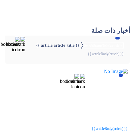
أخبار ذات صلة
{{ article.article_title }}
{{webStatusTitle(article)}}
{{ articleBody(article) }}
{{webStatusTitle(article)}}
{{webStatusTitle(article)}}
{{ article.article_title }}
{{ article.article_title }}
{{ articleBody(article) }}