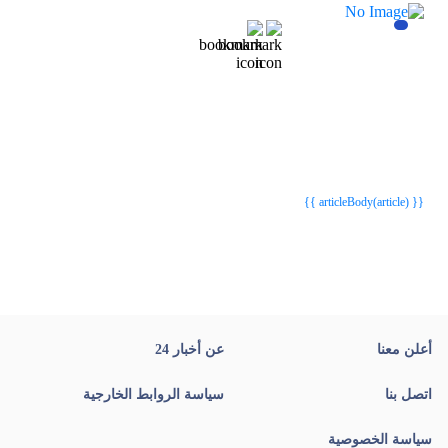
{{webStatusTitle(article)}}
{{webStatusTitle(article)}}
{{ article.article_title }}
{{ article.article_title }}
{{ articleBody(article) }}
أعلن معنا
عن أخبار 24
اتصل بنا
سياسة الروابط الخارجية
سياسة الخصوصية