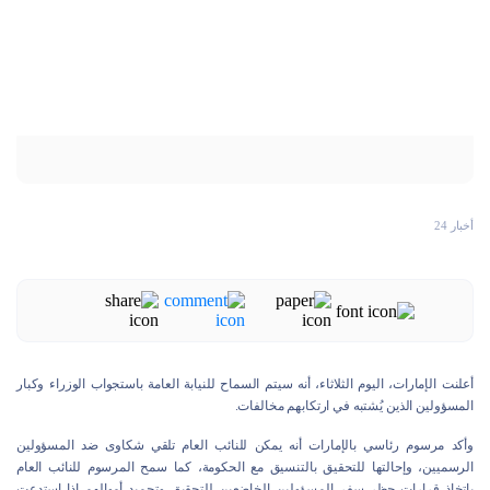
أخبار 24
أعلنت الإمارات، اليوم الثلاثاء، أنه سيتم السماح للنيابة العامة باستجواب الوزراء وكبار
المسؤولين الذين يُشتبه في ارتكابهم مخالفات.
وأكد مرسوم رئاسي بالإمارات أنه يمكن للنائب العام تلقي شكاوى ضد المسؤولين
الرسميين، وإحالتها للتحقيق بالتنسيق مع الحكومة، كما سمح المرسوم للنائب العام
باتخاذ قرارات حظر سفر المسؤولين الخاضعين للتحقيق وتجميد أموالهم إذا استدعت