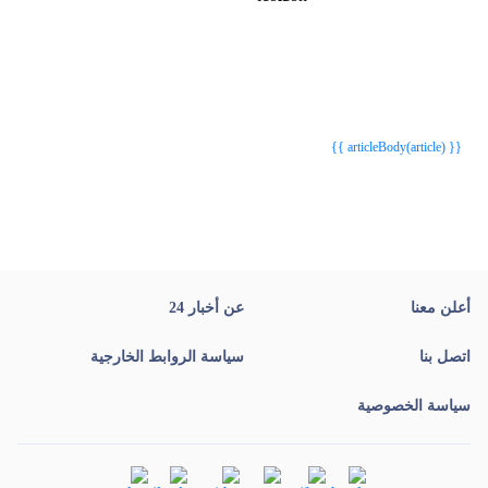
{{webStatusTitle(article)}}
{{webStatusTitle(article)}}
{{ article.article_title }}
{{ article.article_title }}
{{ articleBody(article) }}
أعلن معنا
عن أخبار 24
اتصل بنا
سياسة الروابط الخارجية
سياسة الخصوصية