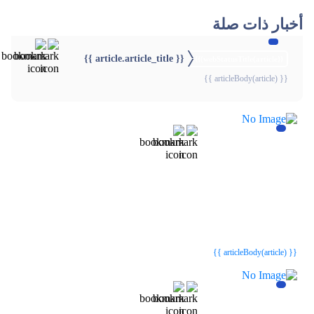
أخبار ذات صلة
{{ article.article_title }}
{{webStatusTitle(article)}}
{{ articleBody(article) }}
{{webStatusTitle(article)}}
{{webStatusTitle(article)}}
{{ article.article_title }}
{{ article.article_title }}
{{ articleBody(article) }}