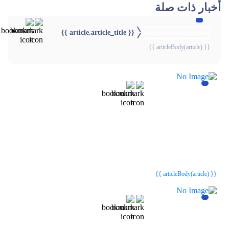
أخبار ذات صلة
{{ article.article_title }}
{{webStatusTitle(article)}}
{{ articleBody(article) }}
{{webStatusTitle(article)}}
{{webStatusTitle(article)}}
{{ article.article_title }}
{{ article.article_title }}
{{ articleBody(article) }}