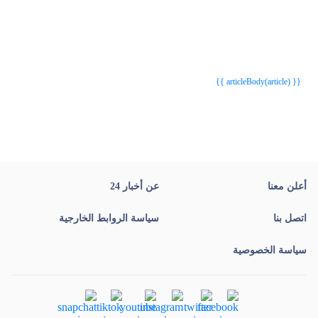
{{webStatusTitle(article)}}
{{webStatusTitle(article)}}
{{ article.article_title }}
{{ article.article_title }}
{{ articleBody(article) }}
أعلن معنا
عن أخبار 24
اتصل بنا
سياسة الروابط الخارجية
سياسة الخصوصية