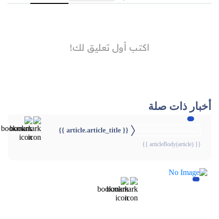
أخبار ذات صلة
{{ article.article_title }}
{{webStatusTitle(article)}}
{{ articleBody(article) }}