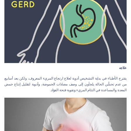
علاجه
يقترح الأطباء في بداية التشخيص أدوية لعلاج ارتجاع المريء المعروف، ولكن بعد أسابيع
من عدم تحسُّن الحالة يلجأون إلى وصف مضادات الحموضة، وأدوية لتقليل إنتاج حمض
المعدة والمساعدة في التئام المريء وتقوية فتحة الفؤاد.