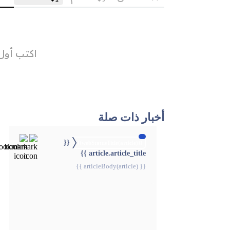
أخبار ذات صلة
{{
{{webStatusTitle(article)}}
article.article_title }}
{{ articleBody(article) }}