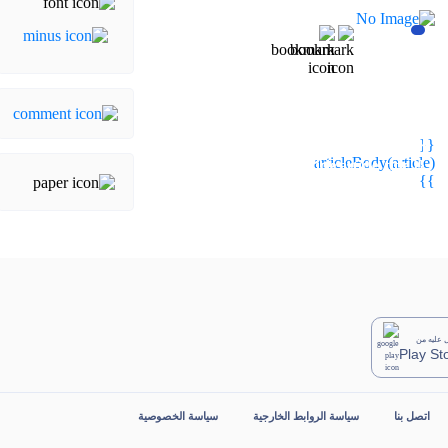
{{
{{webStatusTitle(article)}}
{{webStatusTitle(article)}}
articleBody(article)
{{ article.article_title }}
{{ article.article_title }}
}}
عليه من
Play St
اتصل بنا
سياسة الروابط الخارجية
سياسة الخصوصية