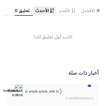
أخبار ذات صلة
{{ article.article_title }}
{{webStatusTitle(article)}}
{{ articleBody(article) }}