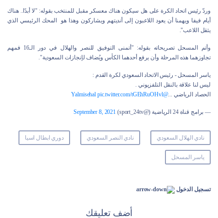
وردّ رئيس اتحاد الكرة على هل سيكون هناك معسكر مقبل للمنتخب بقوله: "لا أبدًا.. هناك
أيام فيفا ويهمنا أن يعود اللاعبون إلى أنديتهم ويشاركون وهذا هو المحك الرئيسي الذي
يثقل اللاعب".
وأتم المسحل تصريحاته بقوله: "أتمنى التوفيق للنصر والهلال في دور الـ16 فمهم
تجاوزهما هذه المرحلة وأن يرفع أحدهما الكأس ويُضاف لإنجازات السعودية".
ياسر المسحل - رئيس الاتحاد السعودي لكرة القدم :
ليس لنا علاقة بالنقل التلفزيوني .
الحصاد الرياضي ...
@Yalmisehal
pic.twitter.com/tGEhRuOHvl
— برامج قناة 24 الرياضية (@sport_24tv)
September 8, 2021
نادي الهلال السعودي
نادي النصر السعودي
دوري ابطال اسيا
ياسر المسحل
تسجيل الدخول
أضف تعليقك