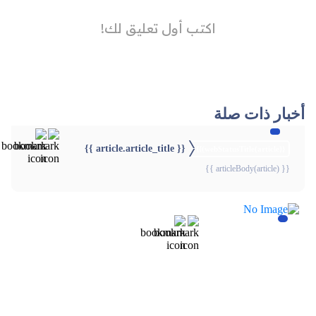
أخبار ذات صلة
{{ article.article_title }}
{{webStatusTitle(article)}}
{{ articleBody(article) }}
{{webStatusTitle(article)}}
{{webStatusTitle(article)}}