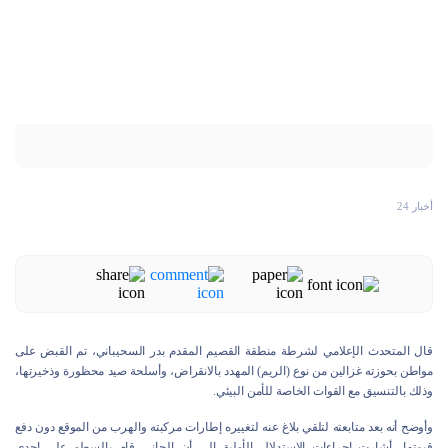
أخبار 24
قال المتحدث الإعلامي لشرطة منطقة القصيم المقدم بدر السحيباني، تم القبض على
مواطن بحوزته غزالين من نوع (الريم) المهدد بالانقراض، وأسلحة صيد محظورة وذخيرتها،
وذلك بالتنسيق مع القوات الخاصة للأمن البيئي.
وأوضح أنه بعد متابعته لتلقي بلاغ عنه لتغييره إطارات مركبته والهرب من الموقع دون دفع
قيمتها، أشارت إجراءات الاستدلال الأولية إلى أن الجاني قام بالسطو على إحدى