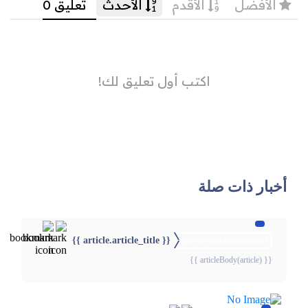
أخبار ذات صلة
{{ article.article_title }}
{{webStatusTitle(article)}}
{{ articleBody(article) }}