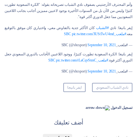
وأتم المحترف الأرجنتيني بصفوف نادي الشباب تصريحاته بقوله: "الكرة السعودية تطورت
كثيرًا وليس من الآن بل من السنوات الأخيرة بوجود لاعبين مميزين أجانب بجانب اللاعبين
السعوديين مما جعل الدوري أكثر قوة".
إيفر بانيغا: نادي
#الشباب
كان الأكثر جدية بالتفاوض معي، واختياري كان موفق بالتوقيع
معه.
#ملعب_SBC
pic.twitter.com/3UStTwU4md
— #ملعب_SBC (@sbcsport)
September 10, 2021
إيفر بانيغا: الكرة السعودية تطورت كثيرًا، ووجود اللاعبين الأجانب بالدوري السعودي جعل
الدوري أكثر قوة.
#ملعب_SBC
pic.twitter.com/rLaCqvStmC
— #ملعب_SBC (@sbcsport)
September 10, 2021
نادي الشباب السعودي
ايفر بانيجا
تسجيل الدخول
أضف تعليقك