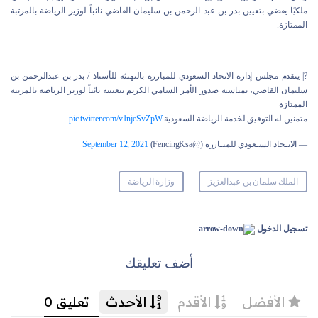
ملكيًا يقضي بتعيين بدر بن عبد الرحمن بن سليمان القاضي نائباً لوزير الرياضة بالمرتبة
الممتازة.
?| يتقدم مجلس إدارة الاتحاد السعودي للمبارزة بالتهنئة للأستاذ / بدر بن عبدالرحمن بن
سليمان القاضي، بمناسبة صدور الأمر السامي الكريم بتعيينه نائباً لوزير الرياضة بالمرتبة
الممتازة
متمنين له التوفيق لخدمة الرياضة السعودية
pic.twitter.com/v1njeSvZpW
— الاتـحاد السـعودي للمبـارزة (@FencingKsa)
September 12, 2021
الملك سلمان بن عبدالعزيز
وزارة الرياضة
تسجيل الدخول
أضف تعليقك