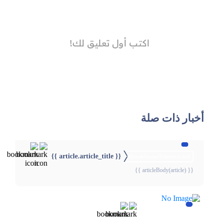
أخبار ذات صلة
{{ article.article_title }}
{{webStatusTitle(article)}}
{{ articleBody(article) }}