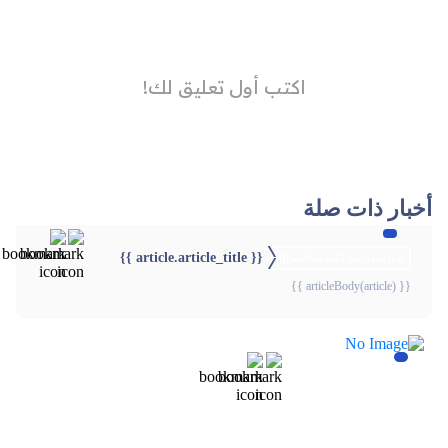
أخبار ذات صلة
{{ article.article_title }}
{{webStatusTitle(article)}}
{{ articleBody(article) }}