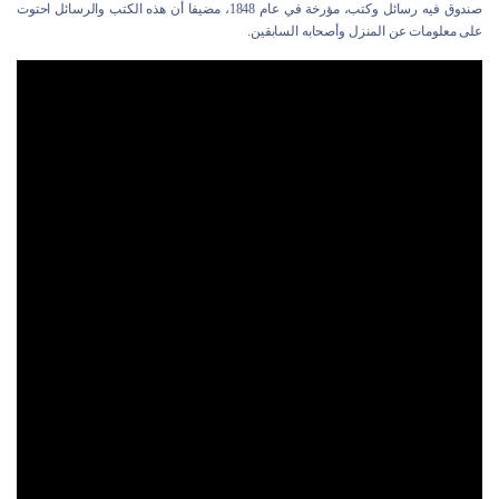
صندوق فيه رسائل وكتب، مؤرخة في عام 1848، مضيفا أن هذه الكتب والرسائل احتوت
على معلومات عن المنزل وأصحابه السابقين.