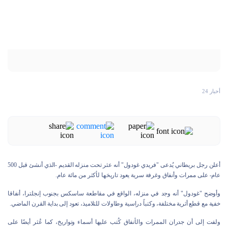
أخبار 24
أعلن رجل بريطاني يُدعى "فريدي غودول" أنه عثر تحت منزله القديم -الذي أنشئ قبل 500
عام- على ممرات وأنفاق وغرفة سرية يعود تاريخها لأكثر من مائة عام.
وأوضح "غودول" أنه وجد في منزله، الواقع في مقاطعة ساسكس بجنوب إنجلترا، أنفاقا
خفية مع قطع أثرية مختلفة، وكتباً دراسية وطاولات للتلاميذ، تعود إلى بداية القرن الماضي.
ولفت إلى أن جدران الممرات والأنفاق كُتب عليها أسماء وتواريخ، كما عُثر أيضًا على