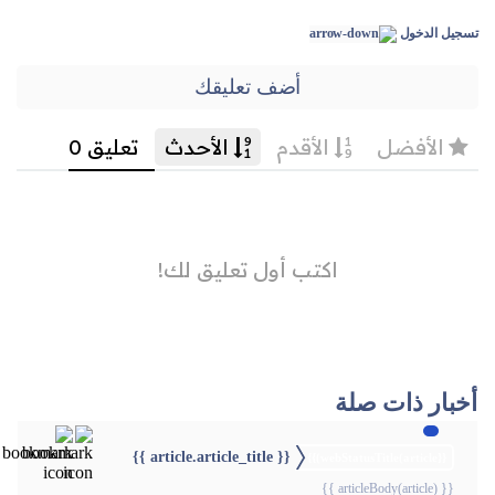
تسجيل الدخول
أضف تعليقك
أخبار ذات صلة
{{ article.article_title }}
{{webStatusTitle(article)}}
{{ articleBody(article) }}