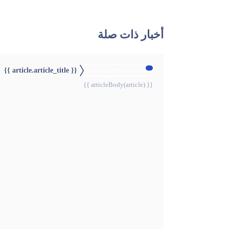
أخبار ذات صلة
{{ article.article_title }}
{{webStatusTitle(article)}}
{{ articleBody(article) }}