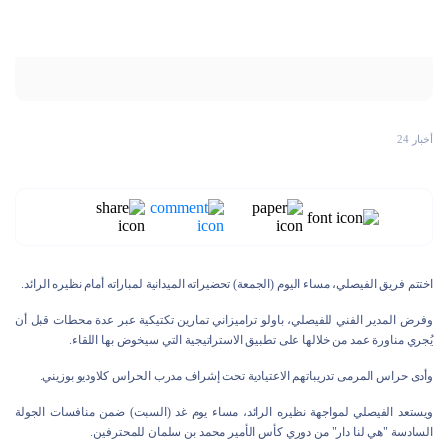
أخبار 24
اختتم فريق الفيصلي، مساء اليوم (الجمعة) تحضيراته الميدانية لمباراته أمام نظيره الرائد.
وفرض المدير الفني للفيصلي، باولو تراميزاني تمارين تكتيكية عبر عدة محطات قبل أن
يُجري مناورة عمد من خلالها على تطبيق الاستراتيجية التي سيخوض بها اللقاء.
وأدى حراس المرمى تدريباتهم الاعتيادية تحت إشراف مدرب الحراس كلاوديو بوزيني.
ويستعد الفيصلي لمواجهة نظيره الرائد، مساء يوم غد (السبت) ضمن منافسات الجولة
السادسة "هي لنا دار" من دوري كأس الأمير محمد بن سلمان للمحترفين.