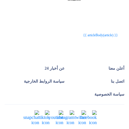
{{webStatusTitle(article)}}
{{webStatusTitle(article)}}
{{ article.article_title }}
{{ article.article_title }}
{{ articleBody(article) }}
أعلن معنا
عن أخبار 24
اتصل بنا
سياسة الروابط الخارجية
سياسة الخصوصية