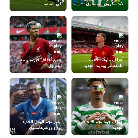
لاندسكرون النمساوي
في النمسا
أهداف ماونت لاعب
جميع أهداف فيرمينو مع
مانشستر يونايتد الجديد
ليفربول
أهداف جوتا نجم الاتحاد
نيفيز نجم الهلال الجديد
الجديد
يودع وولفرهامبتون